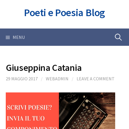
Skip
Poeti e Poesia Blog
to
content
Ricerca
MENU
per:
Giuseppina Catania
29 MAGGIO 2017
/
WEBADMIN
/
LEAVE A COMMENT