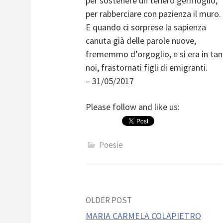
per sostenere un tenero germoglio,
per rabberciare con pazienza il muro.
E quando ci sorprese la sapienza
canuta già delle parole nuove,
frememmo d’orgoglio, e si era in tant
noi, frastornati figli di emigranti.
– 31/05/2017
Please follow and like us:
Poesie
Post
OLDER POST
MARIA CARMELA COLAPIETRO