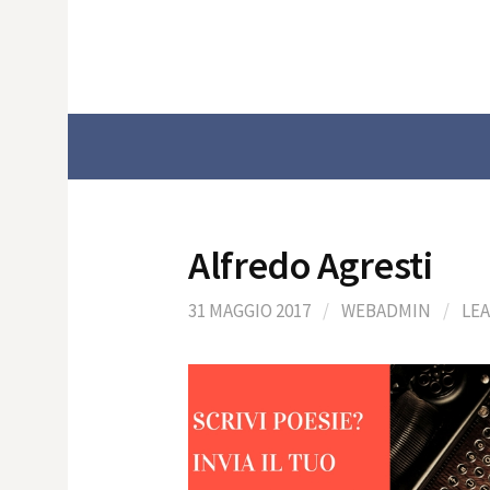
Skip
to
content
Alfredo Agresti
31 MAGGIO 2017
/
WEBADMIN
/
LE