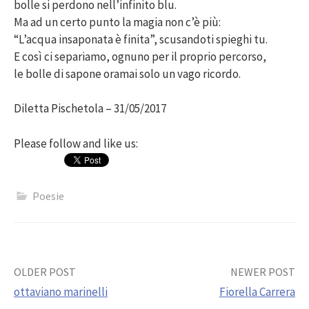
bolle si perdono nell’infinito blu.
Ma ad un certo punto la magia non c’è più:
“L’acqua insaponata è finita”, scusandoti spieghi tu.
E così ci separiamo, ognuno per il proprio percorso,
le bolle di sapone oramai solo un vago ricordo.
Diletta Pischetola – 31/05/2017
Please follow and like us:
Poesie
Post
OLDER POST
NEWER POST
ottaviano marinelli
Fiorella Carrera