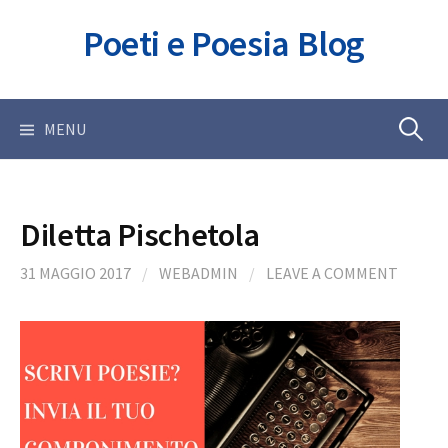
Skip
Poeti e Poesia Blog
to
content
Ricerca
MENU
per:
Diletta Pischetola
31 MAGGIO 2017
/
WEBADMIN
/
LEAVE A COMMENT