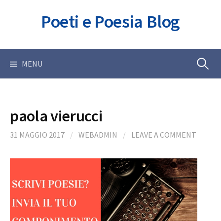
Skip
Poeti e Poesia Blog
to
content
Ricerca
MENU
per:
paola vierucci
31 MAGGIO 2017
/
WEBADMIN
/
LEAVE A COMMENT