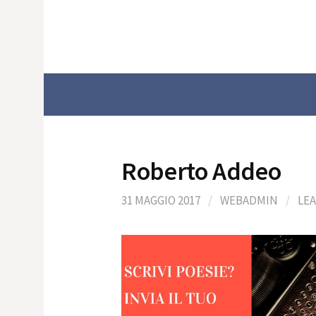
Skip
to
content
Roberto Addeo
31 MAGGIO 2017
/
WEBADMIN
/
LE