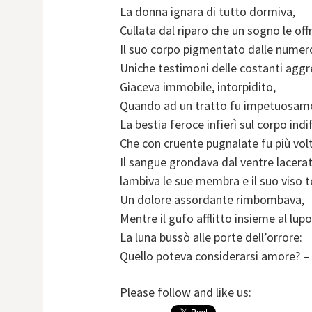
La donna ignara di tutto dormiva,
Cullata dal riparo che un sogno le offr
Il suo corpo pigmentato dalle numer
Uniche testimoni delle costanti aggr
Giaceva immobile, intorpidito,
Quando ad un tratto fu impetuosame
La bestia feroce infierì sul corpo indi
Che con cruente pugnalate fu più volt
Il sangue grondava dal ventre lacera
lambiva le sue membra e il suo viso t
Un dolore assordante rimbombava,
Mentre il gufo afflitto insieme al lupo
La luna bussò alle porte dell’orrore:
Quello poteva considerarsi amore? –
Please follow and like us: