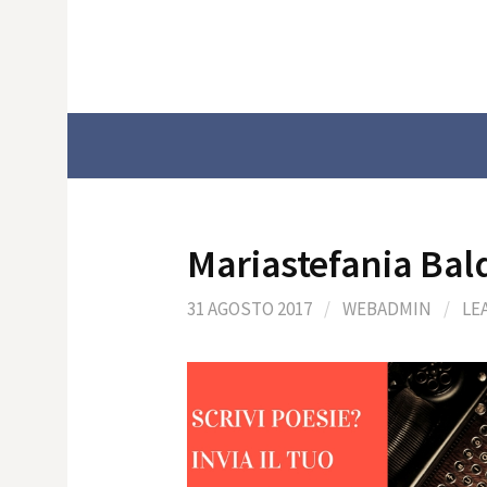
Skip
to
content
Mariastefania Bal
31 AGOSTO 2017
/
WEBADMIN
/
LE