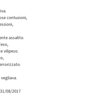
iva.
ose contusioni,
essioni,
nte assalito.
feso,
e vilipeso.
to,
errorizzato.
 vegliava.
 31/08/2017