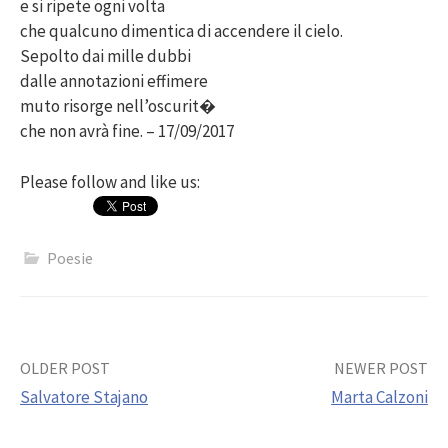
e si ripete ogni volta
che qualcuno dimentica di accendere il cielo.
Sepolto dai mille dubbi
dalle annotazioni effimere
muto risorge nell’oscurit�
che non avrà fine. – 17/09/2017
Please follow and like us:
Poesie
Post
OLDER POST
NEWER POST
Salvatore Stajano
Marta Calzoni
navigation