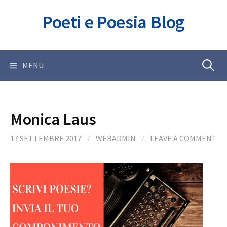
Skip
Poeti e Poesia Blog
to
content
Ricerca
MENU
per:
Monica Laus
17 SETTEMBRE 2017
/
WEBADMIN
/
LEAVE A COMMENT