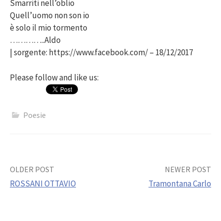
Smarriti nell’oblio
Quell’uomo non son io
è solo il mio tormento
…………..Aldo
| sorgente: https://www.facebook.com/ – 18/12/2017
Please follow and like us:
Poesie
Post
OLDER POST
NEWER POST
ROSSANI OTTAVIO
Tramontana Carlo
navigation