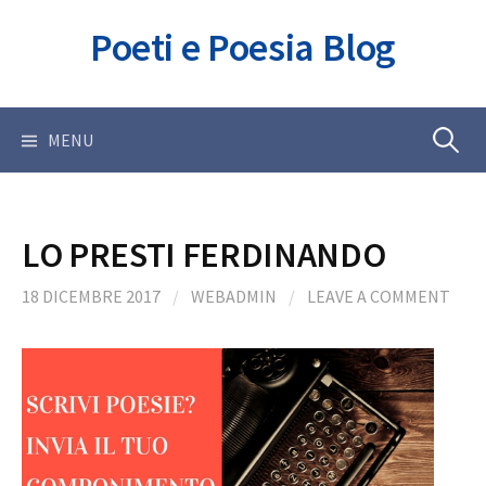
Skip
Poeti e Poesia Blog
to
content
Ricerca
MENU
per:
LO PRESTI FERDINANDO
18 DICEMBRE 2017
/
WEBADMIN
/
LEAVE A COMMENT