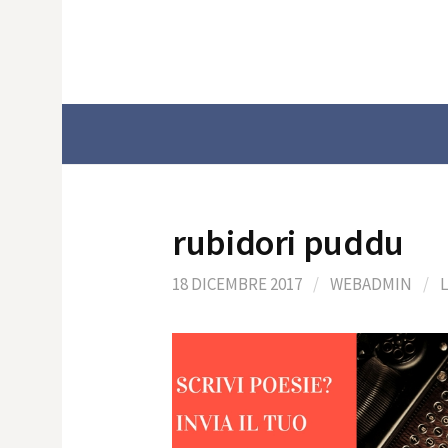
Skip
to
content
rubidori puddu
18 DICEMBRE 2017
/
WEBADMIN
/