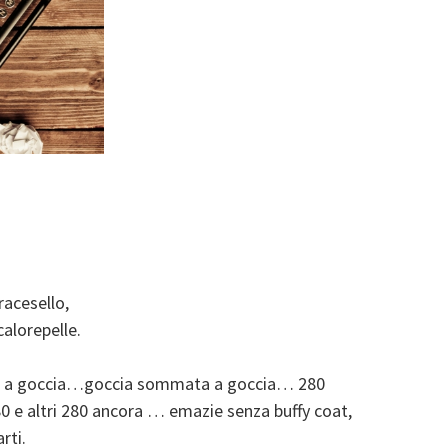
racesello,
alorepelle.
a a goccia…goccia sommata a goccia… 280
280 e altri 280 ancora … emazie senza buffy coat,
rti.