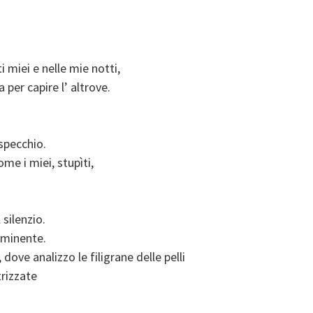
i miei e nelle mie notti,
 per capire l’ altrove.
specchio.
me i miei, stupìti,
silenzio.
mminente.
dove analizzo le filigrane delle pelli
trizzate