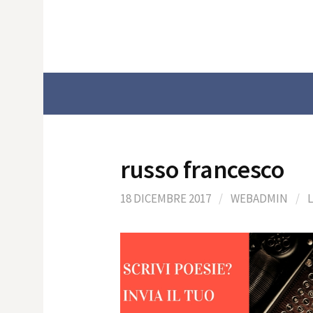
Skip
to
content
russo francesco
18 DICEMBRE 2017
/
WEBADMIN
/