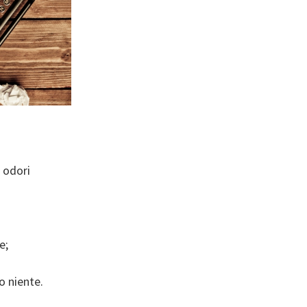
i odori
e;
o niente.