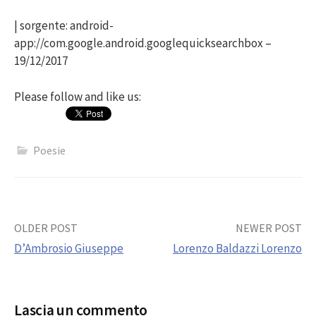
| sorgente: android-
app://com.google.android.googlequicksearchbox –
19/12/2017
Please follow and like us:
Poesie
Post
OLDER POST
NEWER POST
D’Ambrosio Giuseppe
Lorenzo Baldazzi Lorenzo
navigation
Lascia un commento