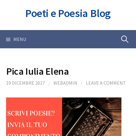
Skip
Poeti e Poesia Blog
to
content
Ricerca
MENU
per:
Pica Iulia Elena
19 DICEMBRE 2017
/
WEBADMIN
/
LEAVE A COMMENT