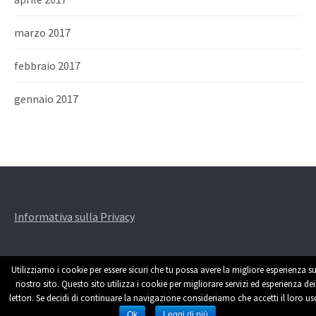
marzo 2017
febbraio 2017
gennaio 2017
Informativa sulla Privacy
Utilizziamo i cookie per essere sicuri che tu possa avere la migliore esperienza su
nostro sito. Questo sito utilizza i cookie per migliorare servizi ed esperienza dei
lettori. Se decidi di continuare la navigazione consideriamo che accetti il loro us
Powered by
WordPress
|
Theme by
Themehaus
Ok
Leggi di più