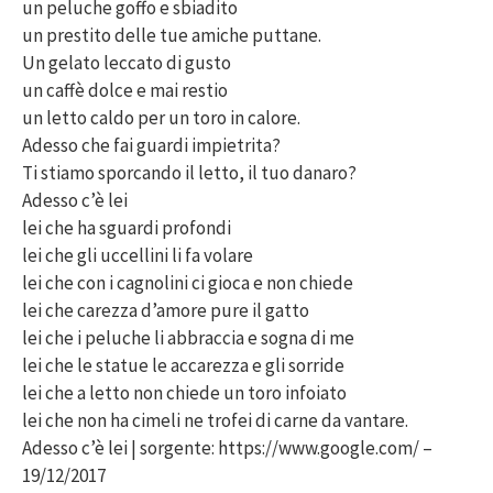
un peluche goffo e sbiadito
un prestito delle tue amiche puttane.
Un gelato leccato di gusto
un caffè dolce e mai restio
un letto caldo per un toro in calore.
Adesso che fai guardi impietrita?
Ti stiamo sporcando il letto, il tuo danaro?
Adesso c’è lei
lei che ha sguardi profondi
lei che gli uccellini li fa volare
lei che con i cagnolini ci gioca e non chiede
lei che carezza d’amore pure il gatto
lei che i peluche li abbraccia e sogna di me
lei che le statue le accarezza e gli sorride
lei che a letto non chiede un toro infoiato
lei che non ha cimeli ne trofei di carne da vantare.
Adesso c’è lei | sorgente: https://www.google.com/ –
19/12/2017