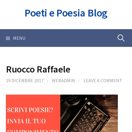
Skip
Poeti e Poesia Blog
to
content
Ricerca
MENU
per:
Ruocco Raffaele
19 DICEMBRE 2017
/
WEBADMIN
/
LEAVE A COMMENT