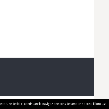
 lettori. Se decidi di continuare la navigazione consideriamo che accetti il loro uso.
ed by
WordPress
|
Theme by
Themehaus