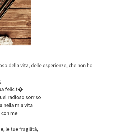
so della vita, delle esperienze, che non ho
;
ua felicit�
uel radioso sorriso
 nella mia vita
i con me
, le tue fragilità,