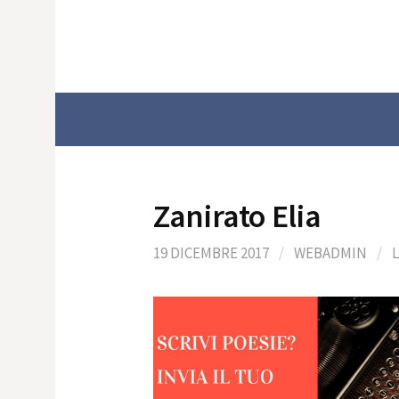
Skip
to
content
Zanirato Elia
19 DICEMBRE 2017
/
WEBADMIN
/