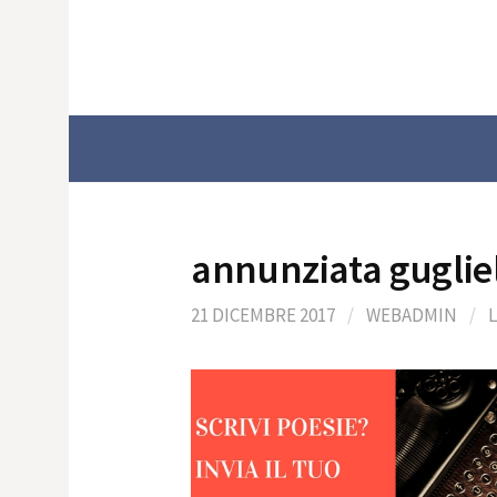
Skip
to
content
annunziata gugli
21 DICEMBRE 2017
/
WEBADMIN
/