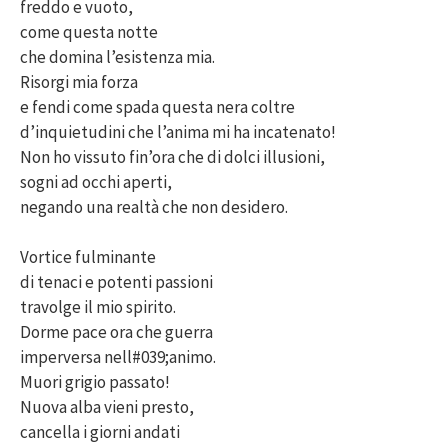
freddo e vuoto,
come questa notte
che domina l’esistenza mia.
Risorgi mia forza
e fendi come spada questa nera coltre
d’inquietudini che l’anima mi ha incatenato!
Non ho vissuto fin’ora che di dolci illusioni,
sogni ad occhi aperti,
negando una realtà che non desidero.
Vortice fulminante
di tenaci e potenti passioni
travolge il mio spirito.
Dorme pace ora che guerra
imperversa nell#039;animo.
Muori grigio passato!
Nuova alba vieni presto,
cancella i giorni andati