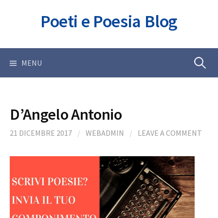
Skip
Poeti e Poesia Blog
to
content
Ricerca
MENU
per:
D’Angelo Antonio
21 DICEMBRE 2017
/
WEBADMIN
/
LEAVE A COMMENT