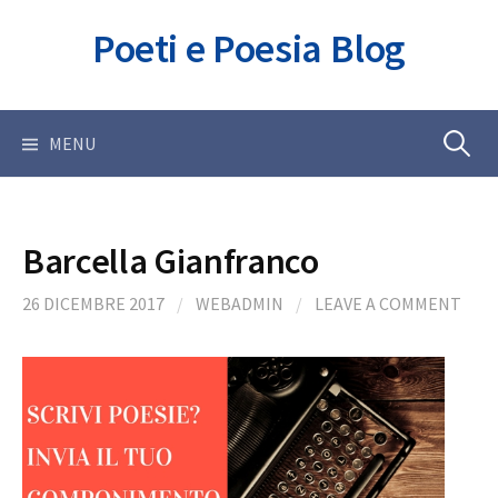
Skip
Poeti e Poesia Blog
to
content
Ricerca
MENU
per:
Barcella Gianfranco
26 DICEMBRE 2017
/
WEBADMIN
/
LEAVE A COMMENT