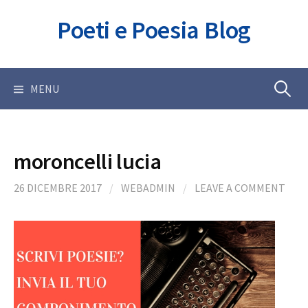
Skip
Poeti e Poesia Blog
to
content
Ricerca
MENU
per:
moroncelli lucia
26 DICEMBRE 2017
/
WEBADMIN
/
LEAVE A COMMENT