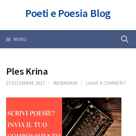
Skip
Poeti e Poesia Blog
to
content
Ricerca
MENU
per:
Ples Krina
27 DICEMBRE 2017
/
WEBADMIN
/
LEAVE A COMMENT