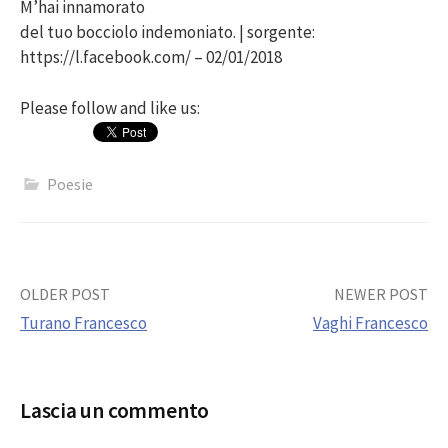
M’hai innamorato
del tuo bocciolo indemoniato. | sorgente:
https://l.facebook.com/ – 02/01/2018
Please follow and like us:
Poesie
Post
OLDER POST
NEWER POST
Turano Francesco
Vaghi Francesco
navigation
Lascia un commento