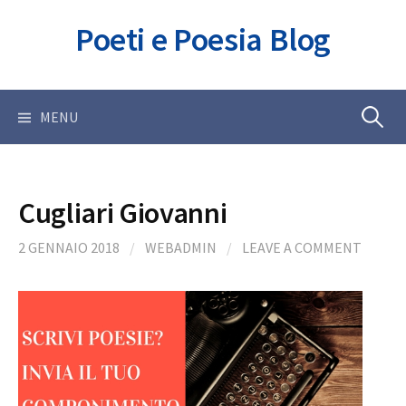
Skip
Poeti e Poesia Blog
to
content
Ricerca
MENU
per:
Cugliari Giovanni
2 GENNAIO 2018
/
WEBADMIN
/
LEAVE A COMMENT