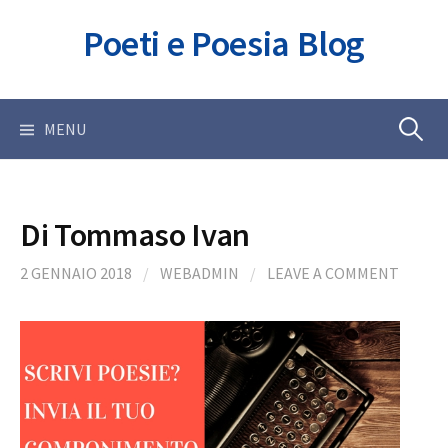
Skip
Poeti e Poesia Blog
to
content
Ricerca
MENU
per:
Di Tommaso Ivan
2 GENNAIO 2018
/
WEBADMIN
/
LEAVE A COMMENT