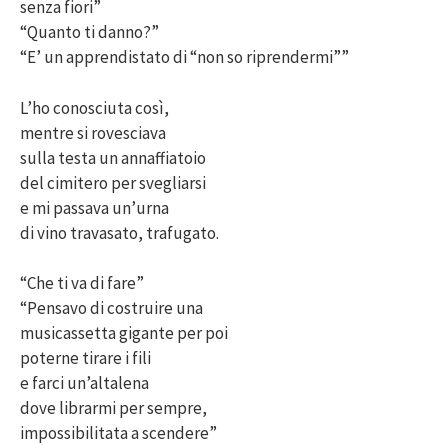
senza fiori”
“Quanto ti danno?”
“E’ un apprendistato di “non so riprendermi””
L’ho conosciuta così,
mentre si rovesciava
sulla testa un annaffiatoio
del cimitero per svegliarsi
e mi passava un’urna
di vino travasato, trafugato.
“Che ti va di fare”
“Pensavo di costruire una
musicassetta gigante per poi
poterne tirare i fili
e farci un’altalena
dove librarmi per sempre,
impossibilitata a scendere”