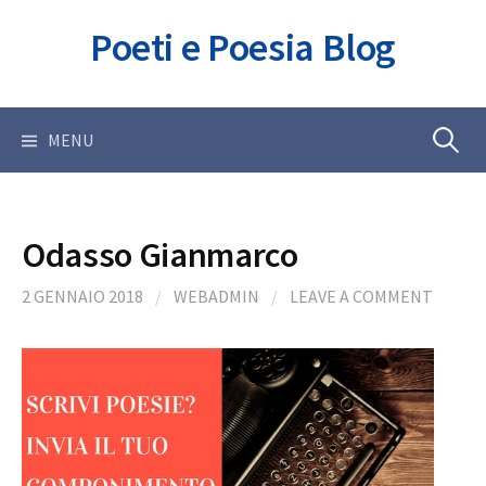
Skip
Poeti e Poesia Blog
to
content
Ricerca
MENU
per:
Odasso Gianmarco
2 GENNAIO 2018
/
WEBADMIN
/
LEAVE A COMMENT