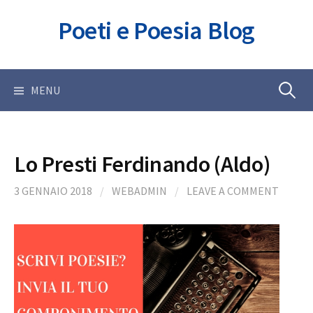
Skip
Poeti e Poesia Blog
to
content
Ricerca
MENU
per:
Lo Presti Ferdinando (Aldo)
3 GENNAIO 2018
/
WEBADMIN
/
LEAVE A COMMENT