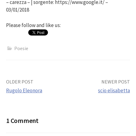
– carezza – | sorgente: https://www.google.it/ –
03/01/2018
Please follow and like us:
Poesie
Post
OLDER POST
NEWER POST
Rugolo Eleonora
scio elisabetta
navigation
1 Comment