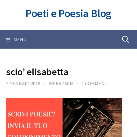
Skip
Poeti e Poesia Blog
to
content
Ricerca
MENU
per:
scio’ elisabetta
3 GENNAIO 2018
/
WEBADMIN
/
1 COMMENT