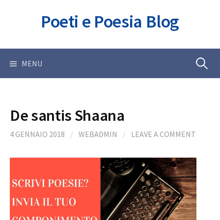
Skip
Poeti e Poesia Blog
to
content
Ricerca
MENU
per:
De santis Shaana
4 GENNAIO 2018
/
WEBADMIN
/
LEAVE A COMMENT