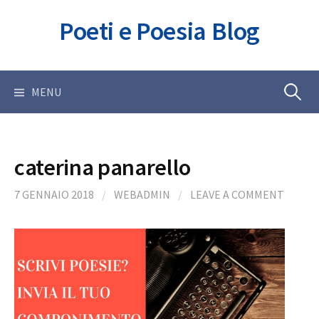
Skip
Poeti e Poesia Blog
to
content
Ricerca
MENU
per:
caterina panarello
7 GENNAIO 2018
/
WEBADMIN
/
LEAVE A COMMENT