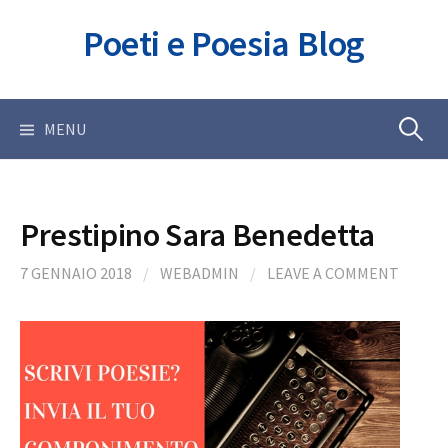
Skip
Poeti e Poesia Blog
to
content
Ricerca
MENU
per:
Prestipino Sara Benedetta
7 GENNAIO 2018
/
WEBADMIN
/
LEAVE A COMMENT