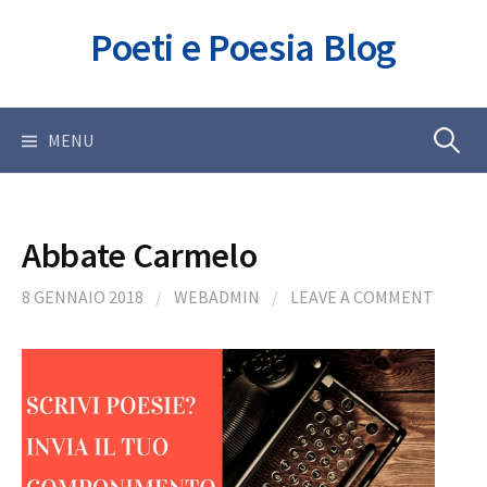
Skip
Poeti e Poesia Blog
to
content
Ricerca
MENU
per:
Abbate Carmelo
8 GENNAIO 2018
/
WEBADMIN
/
LEAVE A COMMENT