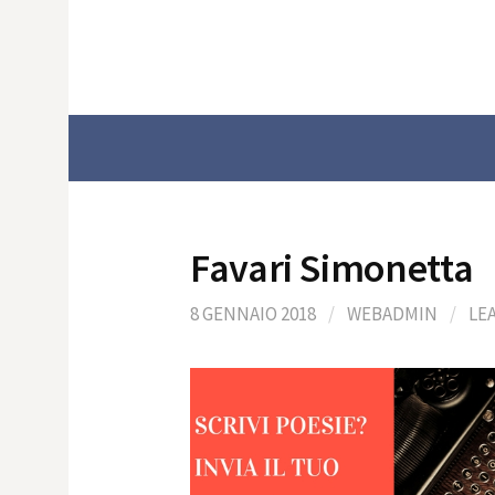
Skip
to
content
Favari Simonetta
8 GENNAIO 2018
/
WEBADMIN
/
LE