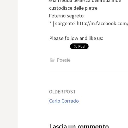
e la fredda bellezza della sua iride
custodisce delle pietre
l’eterno segreto
* | sorgente: http://m.facebook.com
Please follow and like us:
Poesie
Post
OLDER POST
Carlo Corrado
navigation
Lascia un commento