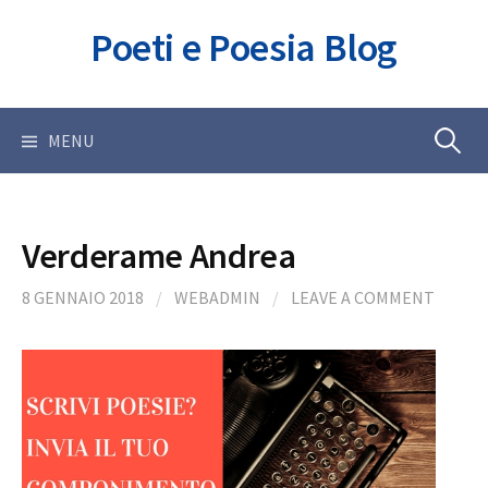
Skip
Poeti e Poesia Blog
to
content
Ricerca
MENU
per:
Verderame Andrea
8 GENNAIO 2018
/
WEBADMIN
/
LEAVE A COMMENT