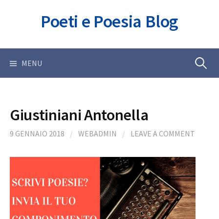
Skip
Poeti e Poesia Blog
to
content
Ricerca
MENU
per:
Giustiniani Antonella
9 GENNAIO 2018
/
WEBADMIN
/
LEAVE A COMMENT