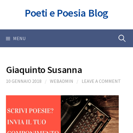
Skip
Poeti e Poesia Blog
to
content
Ricerca
MENU
per:
Giaquinto Susanna
10 GENNAIO 2018
/
WEBADMIN
/
LEAVE A COMMENT