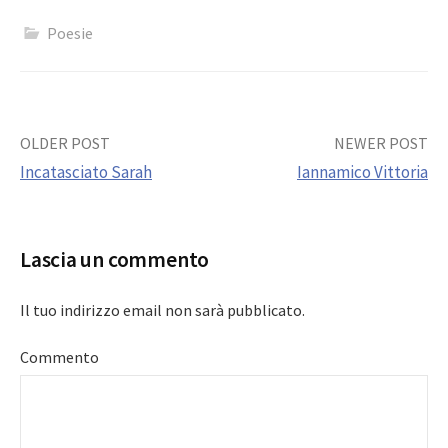
Poesie
Post
OLDER POST
NEWER POST
Incatasciato Sarah
Iannamico Vittoria
navigation
Lascia un commento
Il tuo indirizzo email non sarà pubblicato.
Commento