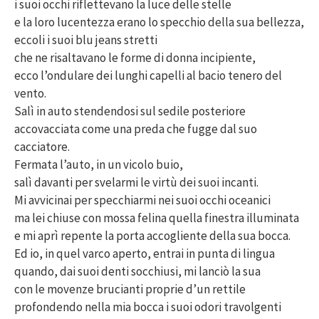
i suoi occhi riflettevano la luce delle stelle
e la loro lucentezza erano lo specchio della sua bellezza,
eccoli i suoi blu jeans stretti
che ne risaltavano le forme di donna incipiente,
ecco l’ondulare dei lunghi capelli al bacio tenero del
vento.
Salì in auto stendendosi sul sedile posteriore
accovacciata come una preda che fugge dal suo
cacciatore.
Fermata l’auto, in un vicolo buio,
salì davanti per svelarmi le virtù dei suoi incanti.
Mi avvicinai per specchiarmi nei suoi occhi oceanici
ma lei chiuse con mossa felina quella finestra illuminata
e mi aprì repente la porta accogliente della sua bocca.
Ed io, in quel varco aperto, entrai in punta di lingua
quando, dai suoi denti socchiusi, mi lanciò la sua
con le movenze brucianti proprie d’un rettile
profondendo nella mia bocca i suoi odori travolgenti