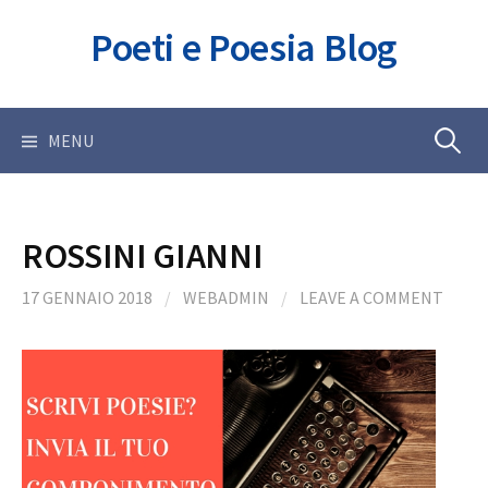
Skip
Poeti e Poesia Blog
to
content
Ricerca
MENU
per:
ROSSINI GIANNI
17 GENNAIO 2018
/
WEBADMIN
/
LEAVE A COMMENT