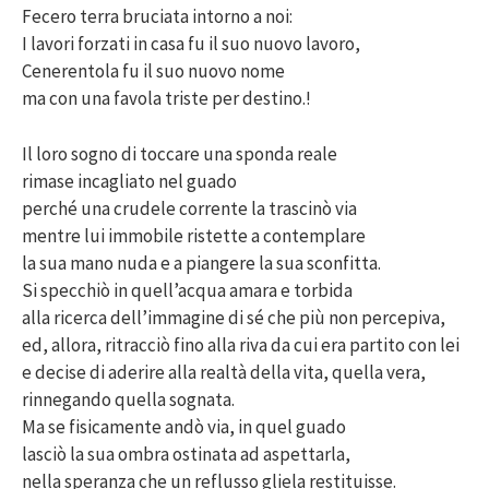
Fecero terra bruciata intorno a noi:
I lavori forzati in casa fu il suo nuovo lavoro,
Cenerentola fu il suo nuovo nome
ma con una favola triste per destino.!
Il loro sogno di toccare una sponda reale
rimase incagliato nel guado
perché una crudele corrente la trascinò via
mentre lui immobile ristette a contemplare
la sua mano nuda e a piangere la sua sconfitta.
Si specchiò in quell’acqua amara e torbida
alla ricerca dell’immagine di sé che più non percepiva,
ed, allora, ritracciò fino alla riva da cui era partito con lei
e decise di aderire alla realtà della vita, quella vera,
rinnegando quella sognata.
Ma se fisicamente andò via, in quel guado
lasciò la sua ombra ostinata ad aspettarla,
nella speranza che un reflusso gliela restituisse.