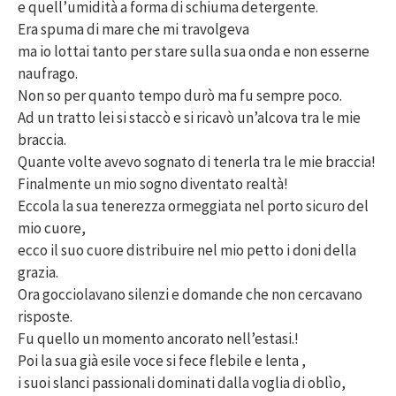
e quell’umidità a forma di schiuma detergente.
Era spuma di mare che mi travolgeva
ma io lottai tanto per stare sulla sua onda e non esserne
naufrago.
Non so per quanto tempo durò ma fu sempre poco.
Ad un tratto lei si staccò e si ricavò un’alcova tra le mie
braccia.
Quante volte avevo sognato di tenerla tra le mie braccia!
Finalmente un mio sogno diventato realtà!
Eccola la sua tenerezza ormeggiata nel porto sicuro del
mio cuore,
ecco il suo cuore distribuire nel mio petto i doni della
grazia.
Ora gocciolavano silenzi e domande che non cercavano
risposte.
Fu quello un momento ancorato nell’estasi.!
Poi la sua già esile voce si fece flebile e lenta ,
i suoi slanci passionali dominati dalla voglia di oblìo,