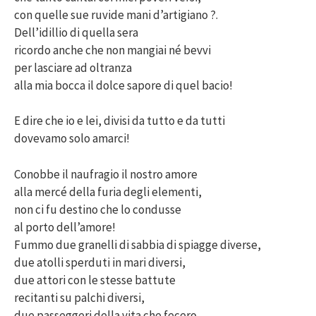
con quelle sue ruvide mani d’artigiano ?.
Dell’idillio di quella sera
ricordo anche che non mangiai né bevvi
per lasciare ad oltranza
alla mia bocca il dolce sapore di quel bacio!
E dire che io e lei, divisi da tutto e da tutti
dovevamo solo amarci!
Conobbe il naufragio il nostro amore
alla mercé della furia degli elementi,
non ci fu destino che lo condusse
al porto dell’amore!
Fummo due granelli di sabbia di spiagge diverse,
due atolli sperduti in mari diversi,
due attori con le stesse battute
recitanti su palchi diversi,
due passeggeri della vita che fecero