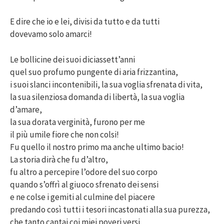
E dire che io e lei, divisi da tutto e da tutti
dovevamo solo amarci!
Le bollicine dei suoi diciassett’anni
quel suo profumo pungente di aria frizzantina,
i suoi slanci incontenibili, la sua voglia sfrenata di vita,
la sua silenziosa domanda di libertà, la sua voglia
d’amare,
la sua dorata verginità, furono per me
il più umile fiore che non colsi!
Fu quello il nostro primo ma anche ultimo bacio!
La storia dirà che fu d’altro,
fu altro a percepire l’odore del suo corpo
quando s’offrì al giuoco sfrenato dei sensi
e ne colse i gemiti al culmine del piacere
predando così tutti i tesori incastonati alla sua purezza,
che tanto cantai coi miei poveri versi,