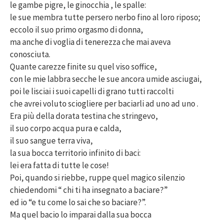
le gambe pigre, le ginocchia , le spalle:
le sue membra tutte persero nerbo fino al loro riposo;
eccolo il suo primo orgasmo di donna,
ma anche di voglia di tenerezza che mai aveva
conosciuta.
Quante carezze finite su quel viso soffice,
con le mie labbra secche le sue ancora umide asciugai,
poi le lisciai i suoi capelli di grano tutti raccolti
che avrei voluto sciogliere per baciarli ad uno ad uno .
Era più della dorata testina che stringevo,
il suo corpo acqua pura e calda,
il suo sangue terra viva,
la sua bocca territorio infinito di baci:
lei era fatta di tutte le cose!
Poi, quando si riebbe, ruppe quel magico silenzio
chiedendomi “ chi ti ha insegnato a baciare?”
ed io “e tu come lo sai che so baciare?”.
Ma quel bacio lo imparai dalla sua bocca