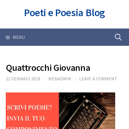
Skip
Poeti e Poesia Blog
to
content
Ricerca
MENU
per:
Quattrocchi Giovanna
22 GENNAIO 2018
/
WEBADMIN
/
LEAVE A COMMENT