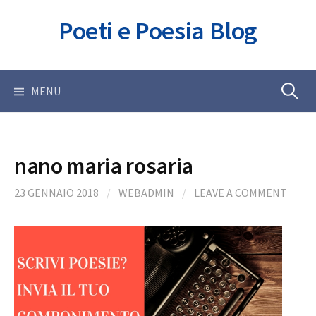
Skip
Poeti e Poesia Blog
to
content
Ricerca
MENU
per:
nano maria rosaria
23 GENNAIO 2018
/
WEBADMIN
/
LEAVE A COMMENT