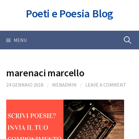
Skip
Poeti e Poesia Blog
to
content
Ricerca
MENU
per:
marenaci marcello
24 GENNAIO 2018
/
WEBADMIN
/
LEAVE A COMMENT