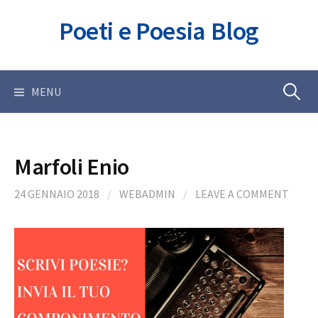
Skip
Poeti e Poesia Blog
to
content
Ricerca
MENU
per:
Marfoli Enio
24 GENNAIO 2018
/
WEBADMIN
/
LEAVE A COMMENT