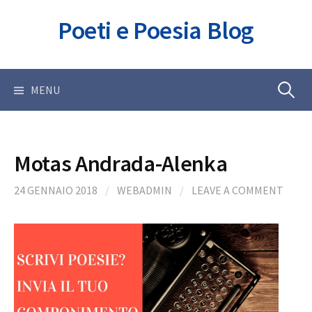
Skip
Poeti e Poesia Blog
to
content
Ricerca
MENU
per:
Motas Andrada-Alenka
24 GENNAIO 2018
/
WEBADMIN
/
LEAVE A COMMENT