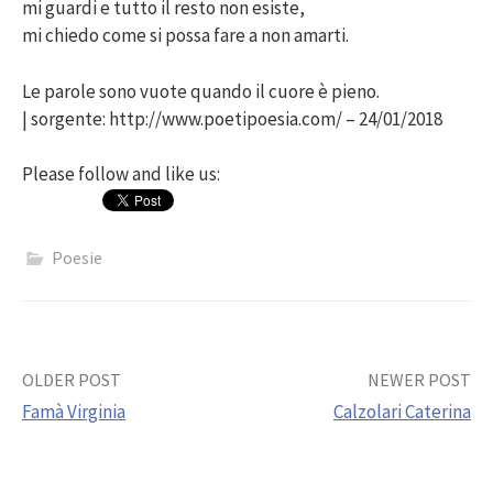
mi guardi e tutto il resto non esiste,
mi chiedo come si possa fare a non amarti.
Le parole sono vuote quando il cuore è pieno.
| sorgente: http://www.poetipoesia.com/ – 24/01/2018
Please follow and like us:
Poesie
Post
OLDER POST
NEWER POST
Famà Virginia
Calzolari Caterina
navigation