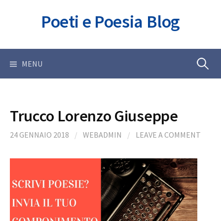
Skip
Poeti e Poesia Blog
to
content
Ricerca
MENU
per:
Trucco Lorenzo Giuseppe
24 GENNAIO 2018
/
WEBADMIN
/
LEAVE A COMMENT