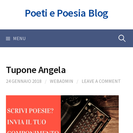
Skip
Poeti e Poesia Blog
to
content
Ricerca
MENU
per:
Tupone Angela
24 GENNAIO 2018
/
WEBADMIN
/
LEAVE A COMMENT