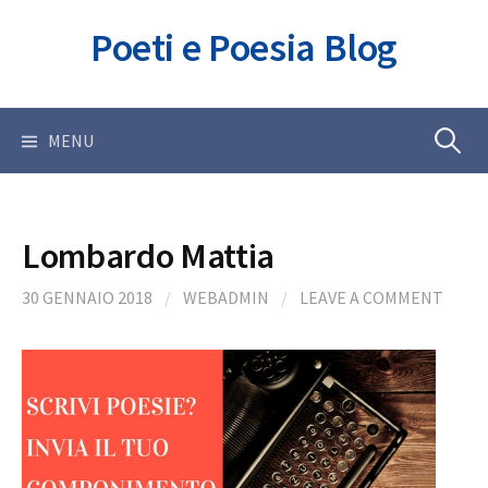
Skip
Poeti e Poesia Blog
to
content
Ricerca
MENU
per:
Lombardo Mattia
30 GENNAIO 2018
/
WEBADMIN
/
LEAVE A COMMENT