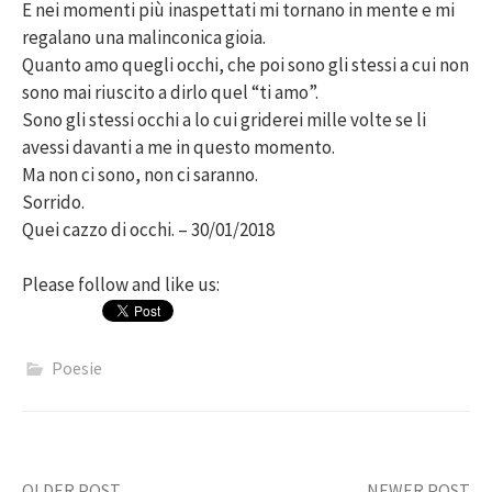
E nei momenti più inaspettati mi tornano in mente e mi
regalano una malinconica gioia.
Quanto amo quegli occhi, che poi sono gli stessi a cui non
sono mai riuscito a dirlo quel “ti amo”.
Sono gli stessi occhi a lo cui griderei mille volte se li
avessi davanti a me in questo momento.
Ma non ci sono, non ci saranno.
Sorrido.
Quei cazzo di occhi. – 30/01/2018
Please follow and like us:
Poesie
OLDER POST
NEWER POST