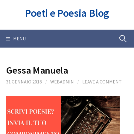
Skip
Poeti e Poesia Blog
to
content
Ricerca
MENU
per:
Gessa Manuela
31 GENNAIO 2018
/
WEBADMIN
/
LEAVE A COMMENT