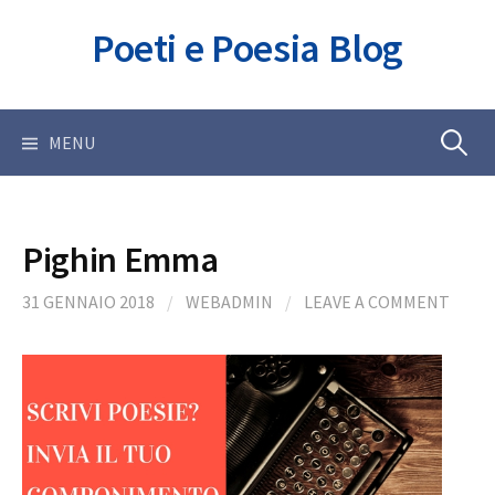
Skip
Poeti e Poesia Blog
to
content
Ricerca
MENU
per:
Pighin Emma
31 GENNAIO 2018
/
WEBADMIN
/
LEAVE A COMMENT