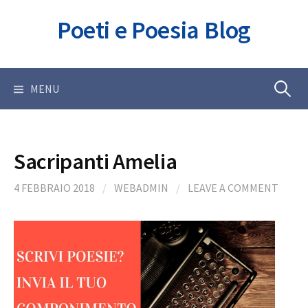
Skip
Poeti e Poesia Blog
to
content
Ricerca
MENU
per:
Sacripanti Amelia
4 FEBBRAIO 2018
/
WEBADMIN
/
LEAVE A COMMENT