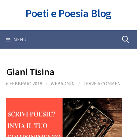
Skip
Poeti e Poesia Blog
to
content
Ricerca
MENU
per:
Giani Tisina
6 FEBBRAIO 2018
/
WEBADMIN
/
LEAVE A COMMENT