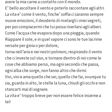
avere la mia carne a contatto con il mondo.
E’ bello ascoltare il vento e poterlo raccontare agli altri.
La vita e’ come il vento, finche’ soffia ci saranno sempre
nuove emozioni, il desiderio di rivelargli i miei segreti,
per poi compiacermi che lui possa riverlarsi agli alberi.
Come l’acqua che evapora dopo una pioggia, quando
Riappare il sole, e in quel vapore ci sono le tue lacrime
versate per gioia o per dolore,
torna nell’aria e nei nostri polmoni, respirando il vento
che ci investe sul viso, e tornano dentro di noi come le
cose che abbiamo perso, ma ogni secondo che passa,
ogni alba che sorge, non fanno altro che dirmi:
Vivi, vivi e ama quello che sei, quello che fai, ovunque tu
sia, guarda in alto, le stelle la luna, chiudi gli occhi e non
stancarti mai di sognare.
La vita e’ troppo breve per non essere felice insieme a
lei!