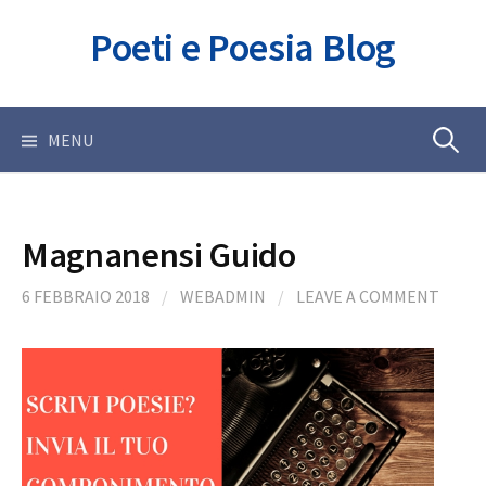
Skip
Poeti e Poesia Blog
to
content
Ricerca
MENU
per:
Magnanensi Guido
6 FEBBRAIO 2018
/
WEBADMIN
/
LEAVE A COMMENT