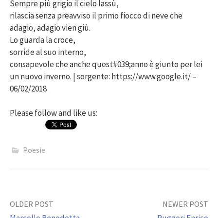
Sempre più grigio il cielo lassù,
rilascia senza preavviso il primo fiocco di neve che
adagio, adagio vien giù.
Lo guarda la croce,
sorride al suo interno,
consapevole che anche quest#039;anno è giunto per lei
un nuovo inverno. | sorgente: https://www.google.it/ –
06/02/2018
Please follow and like us:
Poesie
Post
OLDER POST
NEWER POST
Marcello Benedetta
Ruggeri Enrico