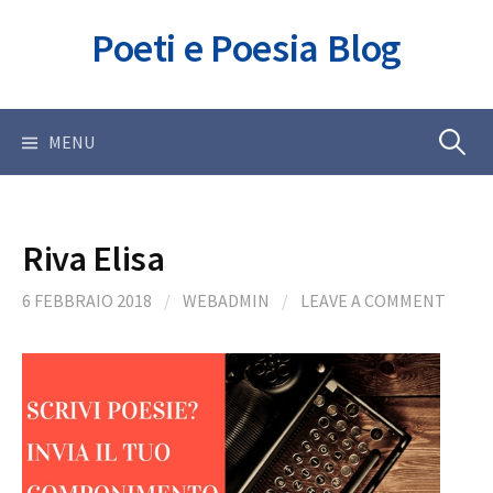
Skip
Poeti e Poesia Blog
to
content
Ricerca
MENU
per:
Riva Elisa
6 FEBBRAIO 2018
/
WEBADMIN
/
LEAVE A COMMENT