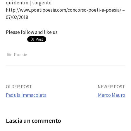
qui dentro. | sorgente:
http://www.poetipoesia.com/concorso-poeti-e-poesia/ –
07/02/2018
Please follow and like us:
Poesie
Post
OLDER POST
NEWER POST
Padula Immacolata
Marco Mauro
navigation
Lascia un commento