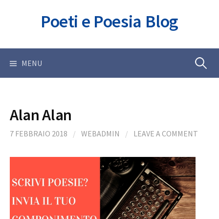
Skip
Poeti e Poesia Blog
to
content
Ricerca
MENU
per:
Alan Alan
7 FEBBRAIO 2018
/
WEBADMIN
/
LEAVE A COMMENT