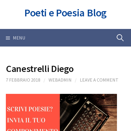
Skip
Poeti e Poesia Blog
to
content
Ricerca
MENU
per:
Canestrelli Diego
7 FEBBRAIO 2018
/
WEBADMIN
/
LEAVE A COMMENT