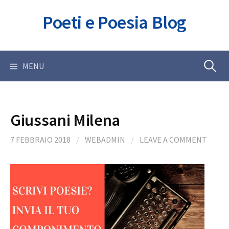
Skip
Poeti e Poesia Blog
to
content
Ricerca
MENU
per:
Giussani Milena
7 FEBBRAIO 2018
/
WEBADMIN
/
LEAVE A COMMENT